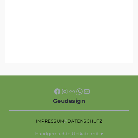
.
Facebook
Instagram
Link
WhatsApp
E-Mail
Geudesign
IMPRESSUM
//
DATENSCHUTZ
Handgemachte Unikate mit ♥