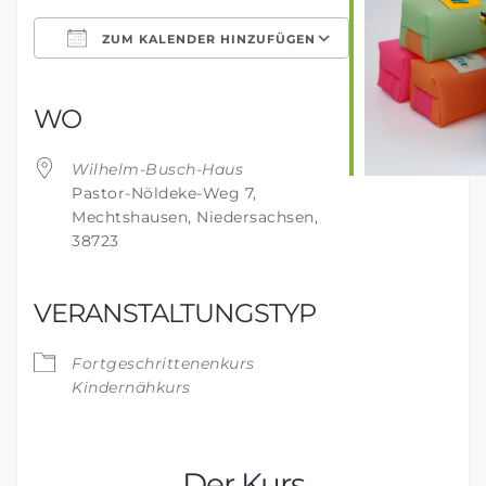
ZUM KALENDER HINZUFÜGEN
ICS herunterladen
Google Kalender
iCalendar
Office 365
Outlook Live
WO
Wilhelm-Busch-Haus
Pastor-Nöldeke-Weg 7,
Mechtshausen, Niedersachsen,
38723
VERANSTALTUNGSTYP
Fortgeschrittenenkurs
Kindernähkurs
Der Kurs