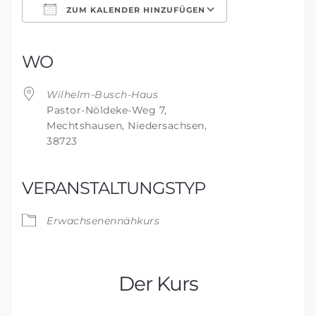
ZUM KALENDER HINZUFÜGEN
ICS herunterladen
Google Kalender
iCalendar
Office 365
Outlook Live
WO
Wilhelm-Busch-Haus
Pastor-Nöldeke-Weg 7,
Mechtshausen, Niedersachsen,
38723
VERANSTALTUNGSTYP
Erwachsenennähkurs
Der Kurs