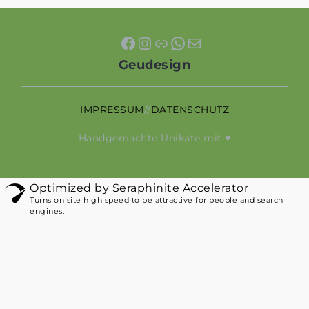
Facebook
Instagram
Link
WhatsApp
E-Mail
Geudesign
IMPRESSUM
//
DATENSCHUTZ
Handgemachte Unikate mit ♥
Optimized by Seraphinite Accelerator
Turns on site high speed to be attractive for people and search
engines.