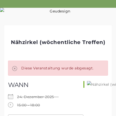
Skip
to
content
Nähzirkel (wöchentliche Treffen)
Diese Veranstaltung wurde abgesagt.
WANN
24. Dezember 2025
15:00 - 18:00