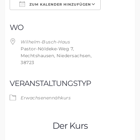
ZUM KALENDER HINZUFÜGEN
ICS herunterladen
Google Kalender
iCalendar
Office 365
Outlook Live
WO
Wilhelm-Busch-Haus
Pastor-Nöldeke-Weg 7,
Mechtshausen, Niedersachsen,
38723
VERANSTALTUNGSTYP
Erwachsenennähkurs
Der Kurs