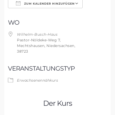
ZUM KALENDER HINZUFÜGEN
ICS herunterladen
Google Kalender
iCalendar
Office 365
Outlook Live
WO
Wilhelm-Busch-Haus
Pastor-Nöldeke-Weg 7,
Mechtshausen, Niedersachsen,
38723
VERANSTALTUNGSTYP
Erwachsenennähkurs
Der Kurs