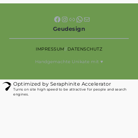
Facebook
Instagram
Link
WhatsApp
E-Mail
Geudesign
IMPRESSUM
//
DATENSCHUTZ
Handgemachte Unikate mit ♥
Optimized by Seraphinite Accelerator
Turns on site high speed to be attractive for people and search
engines.