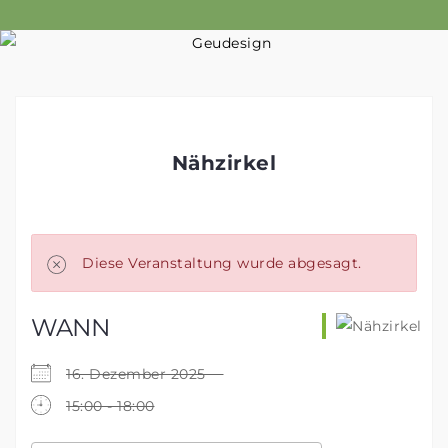
Skip
to
content
Nähzirkel
Diese Veranstaltung wurde abgesagt.
WANN
16. Dezember 2025
15:00 - 18:00