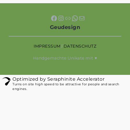
Facebook
Instagram
Link
WhatsApp
E-Mail
Geudesign
IMPRESSUM
//
DATENSCHUTZ
Handgemachte Unikate mit ♥
Optimized by Seraphinite Accelerator
Turns on site high speed to be attractive for people and search
engines.