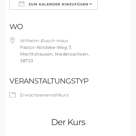
ZUM KALENDER HINZUFÜGEN
ICS herunterladen
Google Kalender
iCalendar
Office 365
Outlook Live
WO
Wilhelm-Busch-Haus
Pastor-Nöldeke-Weg 7,
Mechtshausen, Niedersachsen,
38723
VERANSTALTUNGSTYP
Erwachsenennähkurs
Der Kurs