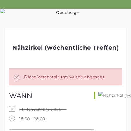
Skip
to
content
Nähzirkel (wöchentliche Treffen)
Diese Veranstaltung wurde abgesagt.
WANN
26. November 2025
15:00 - 18:00