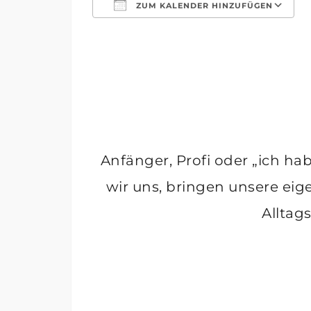
ZUM KALENDER HINZUFÜGEN
ICS herunterladen
Google Kalender
iCalendar
Office 365
Outlook Li
Anfänger, Profi oder „ich ha
wir uns, bringen unsere ei
Alltag