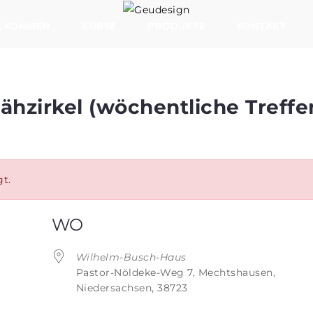
LKOMMEN
KURSE
PRODUKTE
KONTAKT
ähzirkel (wöchentliche Treffe
t.
WO
Wilhelm-Busch-Haus
Pastor-Nöldeke-Weg 7, Mechtshausen,
Niedersachsen, 38723